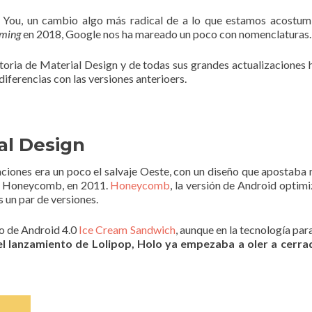
 You, un cambio algo más radical de a lo que estamos acostu
eming
en 2018, Google nos ha mareado un poco con nomenclaturas. 
oria de Material Design y de todas sus grandes actualizaciones h
diferencias con las versiones anterioers.
al Design
licaciones era un poco el salvaje Oeste, con un diseño que apostab
id Honeycomb, en 2011.
Honeycomb
, la versión de Android optim
 un par de versiones.
to de Android 4.0
Ice Cream Sandwich
, aunque en la tecnología pa
el lanzamiento de Lolipop, Holo ya empezaba a oler a cerra