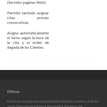
(Servidor paginas Web).
Permite también asignar
citas previas
consecutivas.
Asigna automáticamente
el turno según la hora de
la cita y el orden de
llegada de los Clientes.
EiNova
Einova es una empresa cuya principal actividad se enfoca al sector
de las Telecomunicaciones e Informática. Hacemos del