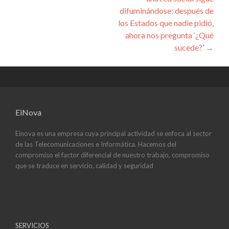
difuminándose: después de
los Estados que nadie pidió,
ahora nos pregunta ‘¿Qué
sucede?’
→
EiNova
Einova es una empresa cuya principal actividad se enfoca al sector
de las Telecomunicaciones e Informática. Hacemos del
compromiso el factor diferencial de nuestro trabajo, compromiso
que se traduce en servicio, calidad y seguridad
SERVICIOS