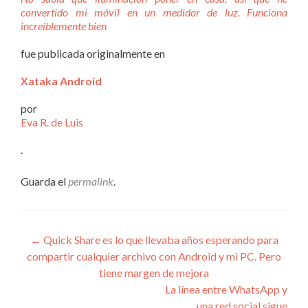
convertido mi móvil en un medidor de luz. Funciona
increíblemente bien
fue publicada originalmente en
Xataka Android
por
Eva R. de Luis
.
Guarda el
permalink
.
Navegación
←
Quick Share es lo que llevaba años esperando para
compartir cualquier archivo con Android y mi PC. Pero
de
tiene margen de mejora
entradas
La línea entre WhatsApp y
una red social sigue