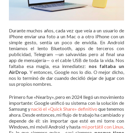
Durante muchos años, cada vez que veía a un usuario de
iPhone enviar una foto a un Mac o a otro iPhone con un
simple gesto, sentía un poco de envidia. En Android
teníamos el lento Bluetooth, apps de terceros con
publicidad, Telegram —un salvavidas pero al final una
app de mensajería— o el cable USB de toda la vida. Nos
faltaba esa magia, esa inmediatez:
nos faltaba un
AirDrop
. Y entonces, Google nos lo dio. O mejor dicho,
nos lo terminó de dar cuando decidió dejar de jugar con
sus propios nombres.
Primero fue «Nearby», pero en 2024 llegó un movimiento
importante: Google unificó su sistema con la solución de
Samsung y
nació el «Quick Share» definitivo
que tenemos
ahora. Desde entonces, mi flujo de trabajo ha cambiado y
depende de él: sin importar que esté en mi torre con
Windows, mi móvil Android y hasta
mi portátil con Linux
.
Es lo que siempre quise… casi siempre,
porque tiene