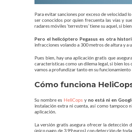
Para evitar sanciones por exceso de velocidad lo
ser conocidos por quien frecuenta las vías y su
radares móviles ‘terrestres’ tiene su aquel, si bie
Pero el helicóptero Pegasus es otra histor
infracciones volando a 300 metros de altura y a un
Pues bien, hay una aplicación gratis que asegu
características como un dilema legal, si bien
los
vamos a profundizar tanto en su funcionamiento 
Cómo funciona HeliCops
Su nombre es
HeliCops
y
no está ni en Googl
instalación extra ni cuenta, así como tampoco ni
aplicación.
La versión gratis asegura ofrecer la detección d
único pago de 3,99 euros) con detección de todas