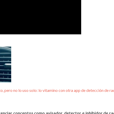
 pero no lo uso solo: lo vitamino con otra app de detección de ra
renciar conceptos como avisador, detector e inhibidor de r