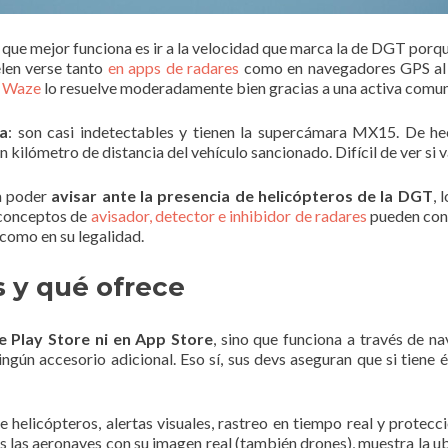
 que mejor funciona es ir a la velocidad que marca la de DGT porq
elen verse tanto
en apps de radares
como en navegadores GPS a
n
Waze
lo resuelve moderadamente bien gracias a una activa comu
ia
: son casi indetectables y tienen la supercámara MX15. De h
 kilómetro de distancia del vehículo sancionado. Difícil de ver si va
ra poder
avisar ante la presencia de helicópteros de la DGT
, 
 conceptos de
avisador, detector e inhibidor de radares
pueden conf
como en su legalidad.
 y qué ofrece
e Play Store ni en App Store
, sino que funciona a través de n
ngún accesorio adicional. Eso sí, sus devs aseguran que si tiene
e helicópteros, alertas visuales, rastreo en tiempo real y protecc
 las aeronaves con su imagen real (también drones), muestra la ubic