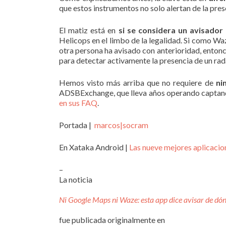
que estos instrumentos no solo alertan de la pres
El matiz está en
si se considera un avisador 
Helicops en el limbo de la legalidad. Si como W
otra persona ha avisado con anterioridad, entonc
para detectar activamente la presencia de un ra
Hemos visto más arriba que no requiere de
ni
ADSBExchange, que lleva años operando captando 
en sus FAQ
.
Portada |
marcos|socram
En Xataka Android |
Las nueve mejores aplicacio
–
La noticia
Ni Google Maps ni Waze: esta app dice avisar de dó
fue publicada originalmente en