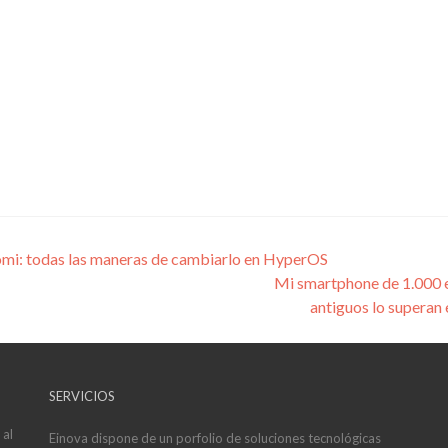
iaomi: todas las maneras de cambiarlo en HyperOS
Mi smartphone de 1.000 e
antiguos lo superan 
SERVICIOS
 al
Einova dispone de un porfolio de soluciones tecnológicas