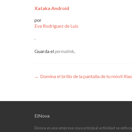
Xataka Android
por
Eva Rodriguez de Luis
.
Guarda el
permalink
.
Navegación
←
Domina el brillo de la pantalla de tu móvil X
de
entradas
EiNova
Einova es una empresa cuya principal actividad se enfoca