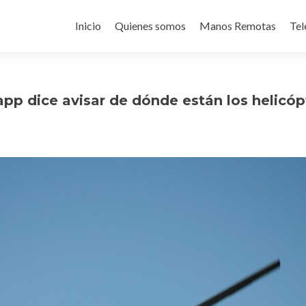
Ir
al
Inicio
Quienes somos
Manos Remotas
Tel
contenido
app dice avisar de dónde están los helicó