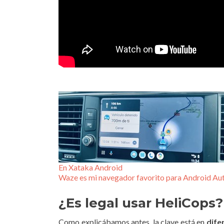
En Xataka Android
Waze es mi navegador favorito para Android Auto,
¿Es legal usar HeliCops?
Como explicábamos antes, la clave está en
dife