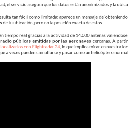
dad, el servicio asegura que los datos están anonimizados y la ubic
esulta tan fácil como limitada: aparece un mensaje de ‘obteniendo
s
de tu ubicación, pero no la posición exacta de estos.
en tiempo real gracias a la actividad de 14.000 antenas valiéndos
 radio públicas emitidas por las aeronaves
cercanas. A partir
 localizarlos con Flightradar 24
, lo que implica mirar en nuestra l
nque a veces pueden camuflarse y pasar como un helicóptero normal