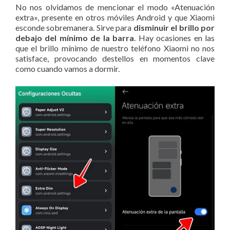
No nos olvidamos de mencionar el modo «Atenuación
extra», presente en otros móviles Android y que Xiaomi
esconde sobremanera. Sirve para
disminuir el brillo por
debajo del mínimo de la barra
. Hay ocasiones en las
que el brillo mínimo de nuestro teléfono Xiaomi no nos
satisface, provocando destellos en momentos clave
como cuando vamos a dormir.