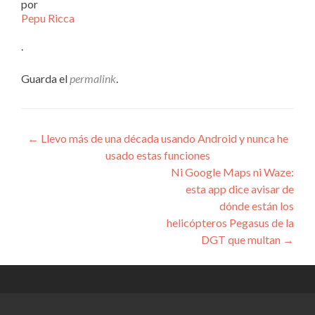
por
Pepu Ricca
.
Guarda el
permalink
.
Navegación
←
Llevo más de una década usando Android y nunca he
usado estas funciones
de
Ni Google Maps ni Waze:
entradas
esta app dice avisar de
dónde están los
helicópteros Pegasus de la
DGT que multan
→