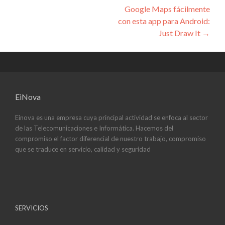
entradas
Google Maps fácilmente
con esta app para Android:
Just Draw It
→
EiNova
Einova es una empresa cuya principal actividad se enfoca al sector
de las Telecomunicaciones e Informática. Hacemos del
compromiso el factor diferencial de nuestro trabajo, compromiso
que se traduce en servicio, calidad y seguridad
SERVICIOS