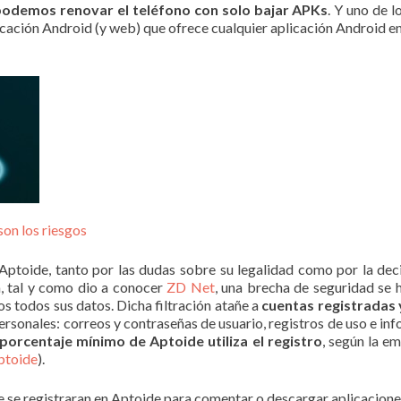
odemos renovar el teléfono con solo bajar APKs
. Y uno de l
icación Android (y web) que ofrece cualquier aplicación Android e
son los riesgos
Aptoide, tanto por las dudas sobre su legalidad como por la de
, tal y como dio a conocer
ZD Net
, una brecha de seguridad se 
os todos sus datos. Dicha filtración atañe a
cuentas registradas y 
personales: correos y contraseñas de usuario, registros de uso e i
 porcentaje mínimo de Aptoide utiliza el registro
, según la e
ptoide
).
e se registraran en Aptoide para comentar o descargar aplicacion