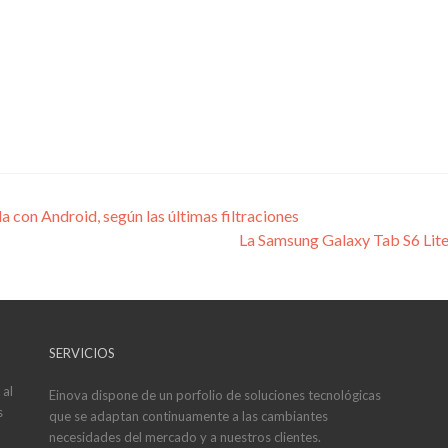
 con Android, según las últimas filtraciones
La Samsung Galaxy Tab S6 Lite 
SERVICIOS
 al
Einova dispone de un porfolio de soluciones tecnológicas
s
que se adaptan continuamente a las cambiantes
necesidades del mercado y a nuestros clientes.