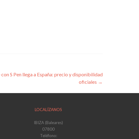
con S Pen llega a España: precio y disponibilidad
oficiales
→
LOCALÍZANOS
IBIZA (Baleares)
07800
Teléfono: