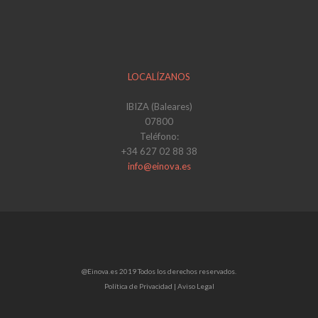
LOCALÍZANOS
IBIZA (Baleares)
07800
Teléfono:
+34 627 02 88 38
info@einova.es
@Einova.es 2019 Todos los derechos reservados.
Política de Privacidad |
Aviso Legal