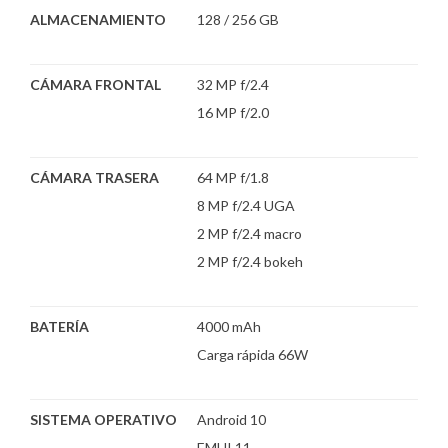
ALMACENAMIENTO
128 / 256 GB
CÁMARA FRONTAL
32 MP f/2.4
16 MP f/2.0
CÁMARA TRASERA
64 MP f/1.8
8 MP f/2.4 UGA
2 MP f/2.4 macro
2 MP f/2.4 bokeh
BATERÍA
4000 mAh
Carga rápida 66W
SISTEMA OPERATIVO
Android 10
EMUI 11