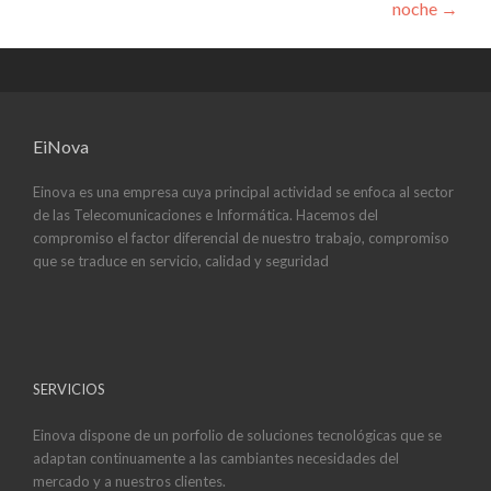
noche
→
EiNova
Einova es una empresa cuya principal actividad se enfoca al sector
de las Telecomunicaciones e Informática. Hacemos del
compromiso el factor diferencial de nuestro trabajo, compromiso
que se traduce en servicio, calidad y seguridad
SERVICIOS
Einova dispone de un porfolio de soluciones tecnológicas que se
adaptan continuamente a las cambiantes necesidades del
mercado y a nuestros clientes.