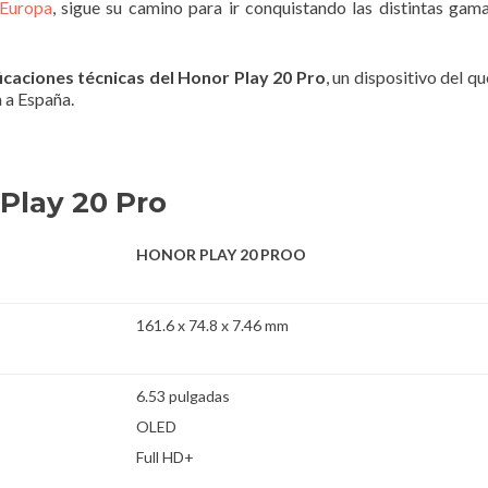
 Europa
, sigue su camino para ir conquistando las distintas ga
ficaciones técnicas del Honor Play 20 Pro
, un dispositivo del q
a a España.
 Play 20 Pro
HONOR PLAY 20 PROO
161.6 x 74.8 x 7.46 mm
6.53 pulgadas
OLED
Full HD+