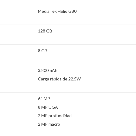
MediaTek Helio G80
128 GB
8 GB
3.800mAh
Carga rápida de 22.5W
64 MP
8 MP UGA
2 MP profundidad
2 MP macro