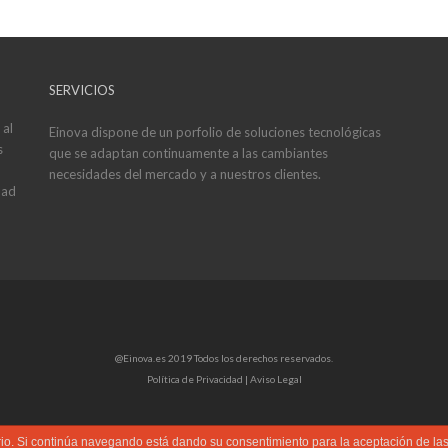
SERVICIOS
 al
Einova dispone de un porfolio de soluciones tecnológicas
s
que se adaptan continuamente a las cambiantes
necesidades del mercado y a nuestros clientes.
dad
@Einova.es 2019 Todos los derechos reservados.
Política de Privacidad |
Aviso Legal
uario. Si continúa navegando está dando su consentimiento para la aceptación de l