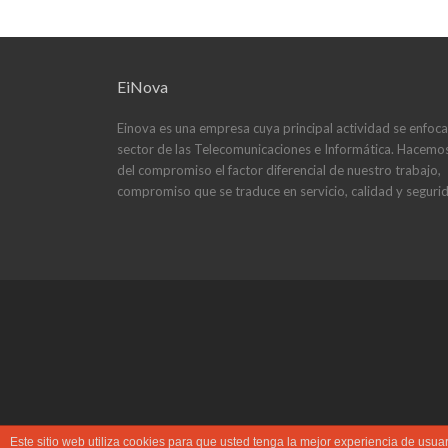
de
entradas
EiNova
Einova es una empresa cuya principal actividad se enfoca
sector de las Telecomunicaciones e Informática. Hacemo
del compromiso el factor diferencial de nuestro trabajo,
compromiso que se traduce en servicio, calidad y seguri
Este sitio web utiliza cookies para que usted tenga la mejor experiencia de us