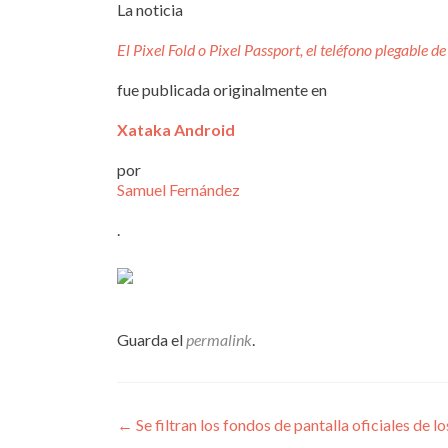
La noticia
El Pixel Fold o Pixel Passport, el teléfono plegable d
fue publicada originalmente en
Xataka Android
por
Samuel Fernández
.
Guarda el
permalink
.
Navegación
←
Se filtran los fondos de pantalla oficiales de l