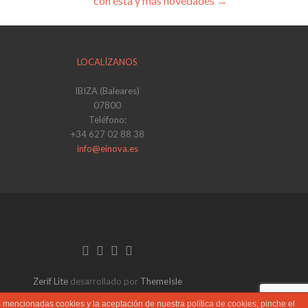
con ésta y más novedades
→
LOCALÍZANOS
IBIZA (Baleares)
07800
Teléfono:
+34 627 02 88 38
info@einova.es
Enlace
Enlace
Enlace
de
de
de
Facebook
Twitter
Linkedin
Zerif Lite
desarrollado por
ThemeIsle
as mencionadas cookies y la aceptación de nuestra
política de cookies
, pinche el