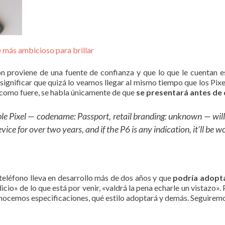
re más ambicioso para brillar
 proviene de una fuente de confianza y que lo que le cuentan es
significar que quizá lo veamos llegar al mismo tiempo que los Pixe
 como fuere, se habla únicamente de que
se presentará antes de 
le Pixel — codename: Passport, retail branding: unknown — will 
ce for over two years, and if the P6 is any indication, it’ll be w
teléfono lleva en desarrollo más de dos años y que
podría adopta
dicio» de lo que está por venir, «valdrá la pena echarle un vistazo»
onocemos especificaciones, qué estilo adoptará y demás. Seguiremo