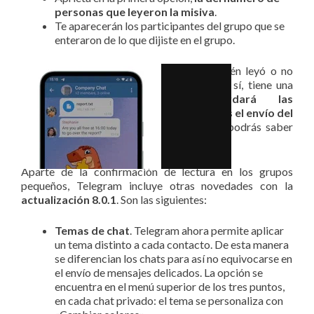
personas que leyeron la misiva
.
Te aparecerán los participantes del grupo que se
enteraron de lo que dijiste en el grupo.
De esta manera sabrás con seguridad quién leyó o no
aquello que comunicaste en el grupo. Eso sí, tiene una
limitación:
Telegram sólo guardará las
confirmaciones durante una semana tras el envío del
mensaje
. Una vez pasen siete días ya no podrás saber
quién accedió a leerlos.
Aparte de la confirmación de lectura en los grupos
pequeños, Telegram incluye otras novedades con la
actualización 8.0.1
. Son las siguientes:
Temas de chat
. Telegram ahora permite aplicar
un tema distinto a cada contacto. De esta manera
se diferencian los chats para así no equivocarse en
el envío de mensajes delicados. La opción se
encuentra en el menú superior de los tres puntos,
en cada chat privado: el tema se personaliza con