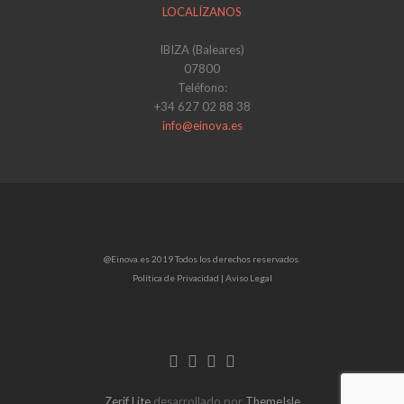
LOCALÍZANOS
IBIZA (Baleares)
07800
Teléfono:
+34 627 02 88 38
info@einova.es
@Einova.es 2019 Todos los derechos reservados.
Política de Privacidad |
Aviso Legal
Enlace
Enlace
Enlace
de
de
de
Facebook
Twitter
Linkedin
Zerif Lite
desarrollado por
ThemeIsle