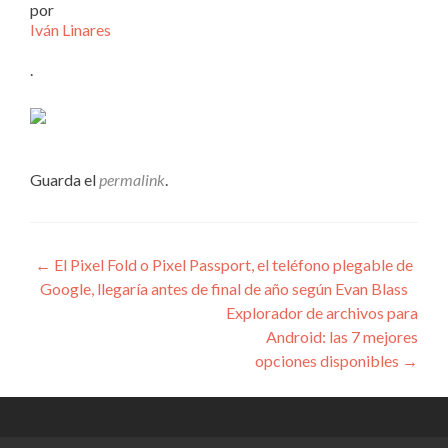
por
Iván Linares
.
Guarda el
permalink
.
Navegación
←
El Pixel Fold o Pixel Passport, el teléfono plegable de
Google, llegaría antes de final de año según Evan Blass
de
Explorador de archivos para
entradas
Android: las 7 mejores
opciones disponibles
→