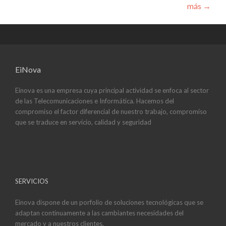
más
→
EiNova
Einova es una empresa cuya principal actividad se enfoca al sector
de las Telecomunicaciones e Informática. Hacemos del
compromiso el factor diferencial de nuestro trabajo, compromiso
que se traduce en servicio, calidad y seguridad
SERVICIOS
Einova dispone de un porfolio de soluciones tecnológicas que se
adaptan continuamente a las cambiantes necesidades del
mercado y a nuestros clientes.