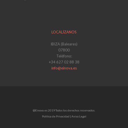
LOCALÍZANOS
IBIZA (Baleares)
07800
Teléfono:
+34 627 02 88 38
info@einova.es
@Einova.es 2019 Todos los derechos reservados.
Política de Privacidad |
Aviso Legal