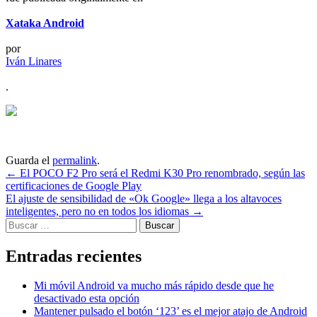
Xataka Android
por
Iván Linares
.
Guarda el
permalink
.
Navegación
←
El POCO F2 Pro será el Redmi K30 Pro renombrado, según las
certificaciones de Google Play
de
El ajuste de sensibilidad de «Ok Google» llega a los altavoces
entradas
inteligentes, pero no en todos los idiomas
→
Buscar:
Entradas recientes
Mi móvil Android va mucho más rápido desde que he
desactivado esta opción
Mantener pulsado el botón ‘123’ es el mejor atajo de Android