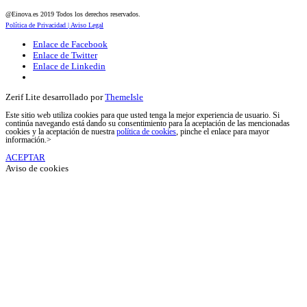
@Einova.es 2019 Todos los derechos reservados.
Política de Privacidad |
Aviso Legal
Enlace de Facebook
Enlace de Twitter
Enlace de Linkedin
Zerif Lite
desarrollado por
ThemeIsle
Este sitio web utiliza cookies para que usted tenga la mejor experiencia de usuario. Si
continúa navegando está dando su consentimiento para la aceptación de las mencionadas
cookies y la aceptación de nuestra
política de cookies
, pinche el enlace para mayor
información.>
ACEPTAR
Aviso de cookies