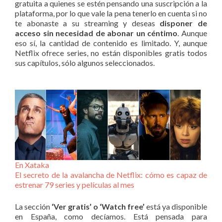
gratuita a quienes se estén pensando una suscripción a la
plataforma, por lo que vale la pena tenerlo en cuenta si no
te abonaste a su streaming y deseas
disponer de
acceso sin necesidad de abonar un céntimo
. Aunque
eso sí, la cantidad de contenido es limitado. Y, aunque
Netflix ofrece series, no están disponibles gratis todos
sus capítulos, sólo algunos seleccionados.
En Xataka
El secreto de la avalancha de Netflix: cómo es capaz de
estrenar 79 series y películas al mes
La sección
‘Ver gratis’ o ‘Watch free’
está ya disponible
en España, como decíamos. Está pensada para