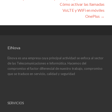
de
Cómo activar las llamadas
entradas
VoLTE y WiFi en móviles
OnePlus
→
EiNova
Einova es una empresa cuya principal actividad se enfoca al sector
de las Telecomunicaciones e Informática. Hacemos del
compromiso el factor diferencial de nuestro trabajo, compromiso
que se traduce en servicio, calidad y seguridad
SERVICIOS