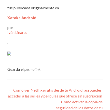
fue publicada originalmente en
Xataka Android
por
Iván Linares
.
Guarda el
permalink
.
Navegación
←
Cómo ver Netflix gratis desde tu Android: así puedes
acceder a las series y películas que ofrece sin suscripción
de
Cómo activar la copia de
entradas
seguridad de los datos de tu