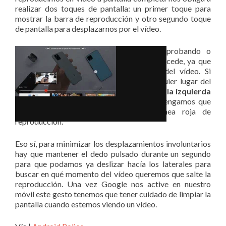
realizar dos toques de pantalla: un primer toque para
mostrar la barra de reproducción y otro segundo toque
de pantalla para desplazarnos por el vídeo.
Con el nuevo gesto que Google está probando o
activando de forma escalonada esto no sucede, ya que
traslada este gesto a toda la pantalla del vídeo. Si
mantenemos el dedo pulsando
el cualquier lugar del
vídeo se activará el nuevo gesto «
Desliza a la izquierda
o derecha para buscar»
, evitando que tengamos que
deslizar el dedo sobre la delgada línea roja de
reproducción.
Eso sí, para minimizar los desplazamientos involuntarios
hay que mantener el dedo pulsado durante un segundo
para que podamos ya deslizar hacía los laterales para
buscar en qué momento del vídeo queremos que salte la
reproducción. Una vez Google nos active en nuestro
móvil este gesto tenemos que tener cuidado de limpiar la
pantalla cuando estemos viendo un vídeo.