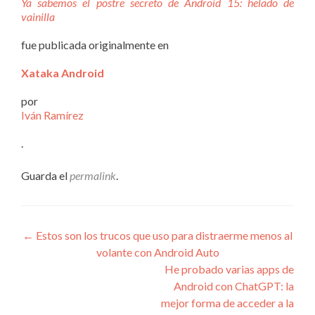
Ya sabemos el postre secreto de Android 15: helado de
vainilla
fue publicada originalmente en
Xataka Android
por
Iván Ramírez
.
Guarda el
permalink
.
Navegación
←
Estos son los trucos que uso para distraerme menos al
volante con Android Auto
de
He probado varias apps de
entradas
Android con ChatGPT: la
mejor forma de acceder a la