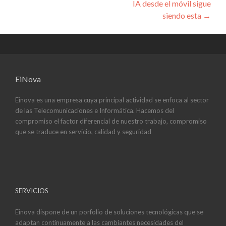
IA desde el móvil sigue
siendo esta
→
EiNova
Einova es una empresa cuya principal actividad se enfoca al sector
de las Telecomunicaciones e Informática. Hacemos del
compromiso el factor diferencial de nuestro trabajo, compromiso
que se traduce en servicio, calidad y seguridad
SERVICIOS
Einova dispone de un porfolio de soluciones tecnológicas que se
adaptan continuamente a las cambiantes necesidades del