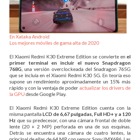
En Xataka Android
Los mejores móviles de gama alta de 2020
El Xiaomi Redmi K30 Extreme Edition se convierte en
el
primer terminal en incluir el nuevo Snapdragon
768G
, una versión overclockeada del Snadragon 765G
que se incluía en el Xiaomi Redmi K30 5G. En teoría eso
supone un rendimiento aproximadamente un 15% más
rápido y con la ventaja de poder
actualizar los drivers de
la GPU
desde Google Play.
El Xiaomi Redmi K30 Extreme Edition cuenta con la
misma pantalla
LCD de 6,67 pulgadas, Full HD+ y a 120
Hz
que su predecesor, con una cámara frontal de doble
lente (20 + 2 MP) perforada en una de sus esquinas.
Detrás se encuentra una cámara de cuatro lentes, la
principal de ellas de 64 MP con sensor Sony IMX686. Las