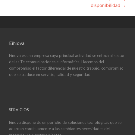
disponibilidad
→
EiNova
Einova es una empresa cuya principal actividad se enfoca al sector
de las Telecomunicaciones e Informática. Hacemos del
compromiso el factor diferencial de nuestro trabajo, compromiso
que se traduce en servicio, calidad y seguridad
SERVICIOS
Einova dispone de un porfolio de soluciones tecnológicas que se
adaptan continuamente a las cambiantes necesidades del
mercado y a nuestros clientes.