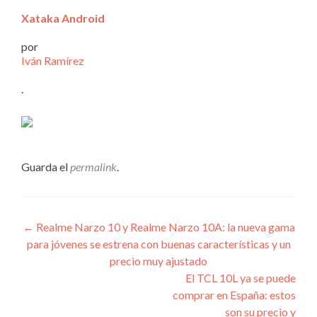
Xataka Android
por
Iván Ramírez
.
Guarda el
permalink
.
Navegación
←
Realme Narzo 10 y Realme Narzo 10A: la nueva gama
para jóvenes se estrena con buenas características y un
de
precio muy ajustado
entradas
El TCL 10L ya se puede
comprar en España: estos
son su precio y