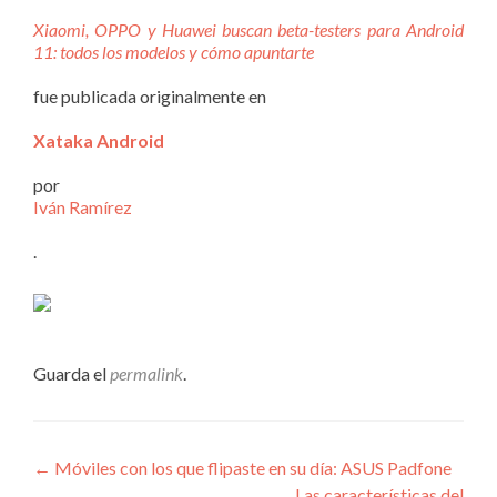
Xiaomi, OPPO y Huawei buscan beta-testers para Android
11: todos los modelos y cómo apuntarte
fue publicada originalmente en
Xataka Android
por
Iván Ramírez
.
Guarda el
permalink
.
Navegación
←
Móviles con los que flipaste en su día: ASUS Padfone
Las características del