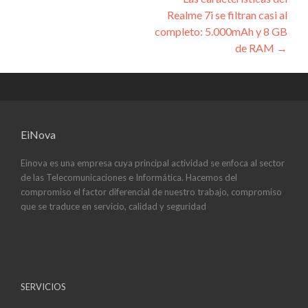
de
Realme 7i se filtran casi al
entradas
completo: 5.000mAh y 8 GB
de RAM
→
EiNova
Einova es una empresa cuya principal actividad se enfoca al sector
de las Telecomunicaciones e Informática. Hacemos del
compromiso el factor diferencial de nuestro trabajo, compromiso
que se traduce en servicio, calidad y seguridad
SERVICIOS