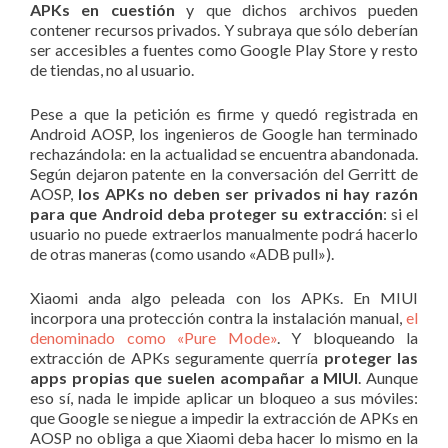
APKs en cuestión
y que dichos archivos pueden
contener recursos privados. Y subraya que sólo deberían
ser accesibles a fuentes como Google Play Store y resto
de tiendas, no al usuario.
Pese a que la petición es firme y quedó registrada en
Android AOSP, los ingenieros de Google han terminado
rechazándola: en la actualidad se encuentra abandonada.
Según dejaron patente en la conversación del Gerritt de
AOSP,
los APKs no deben ser privados ni hay razón
para que Android deba proteger su extracción
: si el
usuario no puede extraerlos manualmente podrá hacerlo
de otras maneras (como usando «ADB pull»).
Xiaomi anda algo peleada con los APKs. En MIUI
incorpora una protección contra la instalación manual,
el
denominado como «Pure Mode»
. Y bloqueando la
extracción de APKs seguramente querría
proteger las
apps propias que suelen acompañar a MIUI
. Aunque
eso sí, nada le impide aplicar un bloqueo a sus móviles:
que Google se niegue a impedir la extracción de APKs en
AOSP no obliga a que Xiaomi deba hacer lo mismo en la