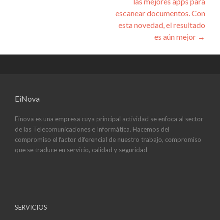
las mejores apps para
escanear documentos. Con
esta novedad, el resultado
es aún mejor
→
EiNova
Einova es una empresa cuya principal actividad se enfoca al sector
de las Telecomunicaciones e Informática. Hacemos del
compromiso el factor diferencial de nuestro trabajo, compromiso
que se traduce en servicio, calidad y seguridad
SERVICIOS