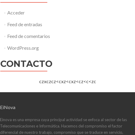
Acceder
Feed de entradas
Feed de comentarios
WordPress.org
CONTACTO
czxczcz<cxz<cxz<cz<c<zc
EiNova
Einova es una empresa cuya principal actividad se enfoca al sector de las
Telecomunicaciones e Informática. Hacemos del compromiso el factor
diferencial de nuestro trabajo, compromiso que se traduce en servicio,