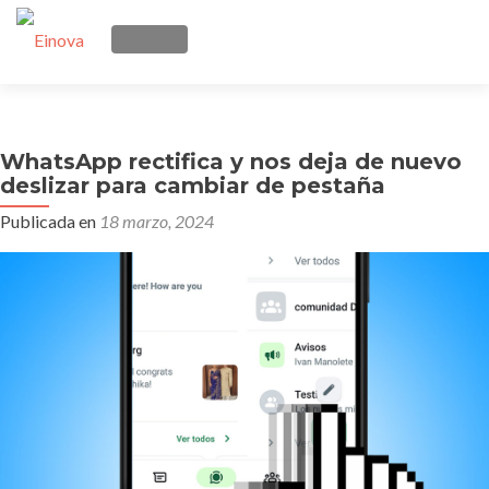
CAMBIAR NAVEGACIÓN
Ir
Inicio
al
contenido
WhatsApp rectifica y nos deja de nuevo
Quienes somos
deslizar para cambiar de pestaña
Publicada en
18 marzo, 2024
Manos Remotas
Telecomunicaciones
Soluciones
Contacto
Blog