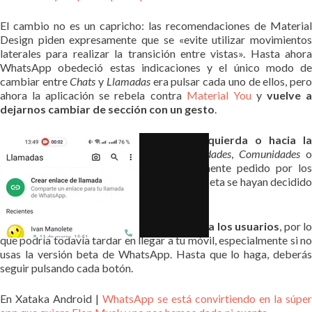
El cambio no es un capricho: las recomendaciones de Material
Design piden expresamente que se «evite utilizar movimientos
laterales para realizar la transición entre vistas». Hasta ahora
WhatsApp obedeció estas indicaciones y el único modo de
cambiar entre
Chats
y
Llamadas
era pulsar cada uno de ellos, per
ahora la aplicación se rebela contra
Material You
y
vuelve 
dejarnos cambiar de sección con un gesto
.
Es decir, podemos d
eslizar hacia la izquierda o hacia l
derecha
para alternar entre
Chats
,
Novedades
,
Comunidades
Llamadas
, algo que debía ser suficientemente pedido por los
usuarios como para que los ingenieros de Meta se hayan decidido
a dar marcha atrás y recuperarlo.
Este cambio
está por ahora activándose a los usuarios
, por lo
que podría todavía tardar en llegar a tu móvil, especialmente si no
usas la versión beta de WhatsApp. Hasta que lo haga, deberás
seguir pulsando cada botón.
En Xataka Android |
WhatsApp se está convirtiendo en la súper