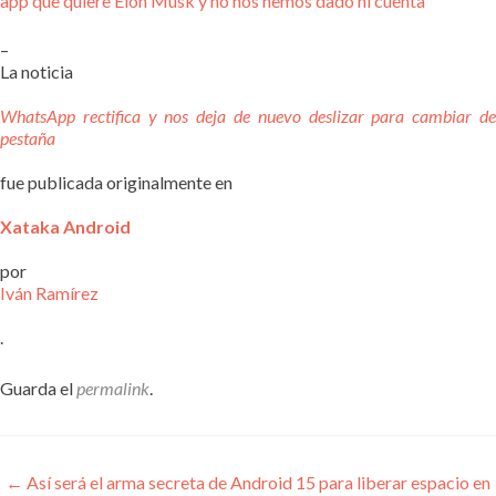
app que quiere Elon Musk y no nos hemos dado ni cuenta
–
La noticia
WhatsApp rectifica y nos deja de nuevo deslizar para cambiar de
pestaña
fue publicada originalmente en
Xataka Android
por
Iván Ramírez
.
Guarda el
permalink
.
Navegación
←
Así será el arma secreta de Android 15 para liberar espacio en