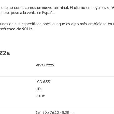
 el que no conozcamos un nuevo terminal. El último en llegar es
el 
ue se puso a la venta en España.
unas de sus especificaciones, aunque es algo más ambicioso en 
refresco de 90 Hz
.
22s
VIVO Y22S
LCD 6,55″
HD+
90 Hz
164,30 x 76,10 x 8,38 mm