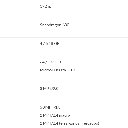
192 g.
Snapdragon 680
4 / 6 / 8 GB
64 / 128 GB
MicroSD hasta 1 TB
8 MP f/2.0
50 MP f/1.8
2 MP f/2.4 macro
2 MP f/2.4 (en algunos mercados)