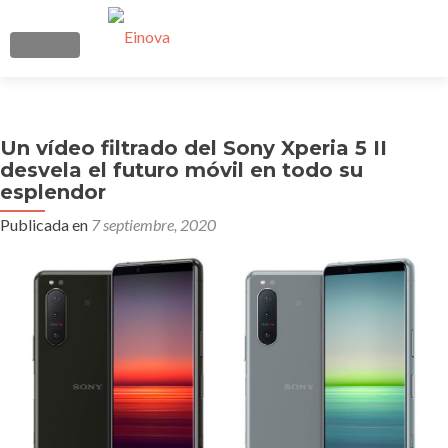
CAMBIAR NAVEGACIÓN
Ir
Inicio
al
contenido
Un vídeo filtrado del Sony Xperia 5 II
Quienes somos
desvela el futuro móvil en todo su
esplendor
Manos Remotas
Publicada en
7 septiembre, 2020
Telecomunicaciones
Soluciones
Contacto
Blog