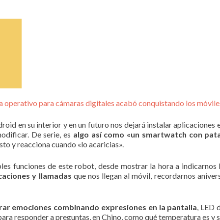
a operativo para cámaras digitales acabó conquistando los móvile
id en su interior y en un futuro nos dejará instalar aplicaciones en
odificar. De serie, es
algo así como «un smartwatch con pat
to y reacciona cuando «lo acaricias».
les funciones de este robot, desde mostrar la hora a indicarnos
icaciones y llamadas
que nos llegan al móvil, recordarnos anive
ar emociones combinando expresiones en la pantalla
, LED 
para responder a preguntas, en Chino, como qué temperatura es y s