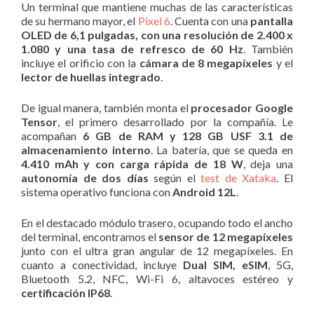
Un terminal que mantiene muchas de las características
de su hermano mayor, el
Pixel 6
. Cuenta con una
pantalla
OLED de 6,1 pulgadas, con una resolución de 2.400 x
1.080 y una tasa de refresco de 60 Hz
. También
incluye el orificio con la
cámara de 8 megapíxeles
y el
lector de huellas integrado
.
De igual manera, también monta el
procesador Google
Tensor
, el primero desarrollado por la compañía. Le
acompañan
6 GB de RAM y 128 GB USF 3.1 de
almacenamiento interno
. La batería, que se queda en
4.410 mAh y con carga rápida de 18 W
, deja una
autonomía de dos días
según el
test de Xataka
. El
sistema operativo funciona con
Android 12L
.
En el destacado módulo trasero, ocupando todo el ancho
del terminal, encontramos el
sensor de 12 megapíxeles
junto con el ultra gran angular de 12 megapíxeles. En
cuanto a conectividad, incluye
Dual SIM, eSIM
, 5G,
Bluetooth 5.2, NFC, Wi-Fi 6, altavoces estéreo y
certificación IP68
.