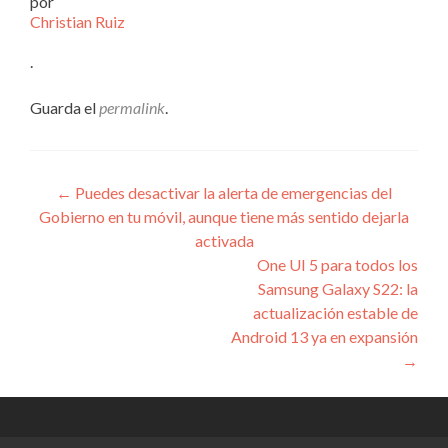
por
Christian Ruiz
.
Guarda el
permalink
.
Navegación
←
Puedes desactivar la alerta de emergencias del
Gobierno en tu móvil, aunque tiene más sentido dejarla
de
activada
entradas
One UI 5 para todos los
Samsung Galaxy S22: la
actualización estable de
Android 13 ya en expansión
→