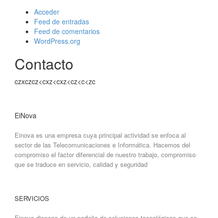
Acceder
Feed de entradas
Feed de comentarios
WordPress.org
Contacto
czxczcz<cxz<cxz<cz<c<zc
EiNova
Einova es una empresa cuya principal actividad se enfoca al
sector de las Telecomunicaciones e Informática. Hacemos del
compromiso el factor diferencial de nuestro trabajo, compromiso
que se traduce en servicio, calidad y seguridad
SERVICIOS
Einova dispone de un porfolio de soluciones tecnológicas que se