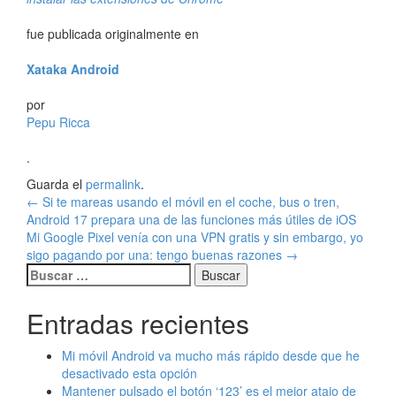
fue publicada originalmente en
Xataka Android
por
Pepu Ricca
.
Guarda el
permalink
.
Navegación
←
Si te mareas usando el móvil en el coche, bus o tren,
Android 17 prepara una de las funciones más útiles de iOS
de
Mi Google Pixel venía con una VPN gratis y sin embargo, yo
entradas
sigo pagando por una: tengo buenas razones
→
Buscar:
Entradas recientes
Mi móvil Android va mucho más rápido desde que he
desactivado esta opción
Mantener pulsado el botón ‘123’ es el mejor atajo de