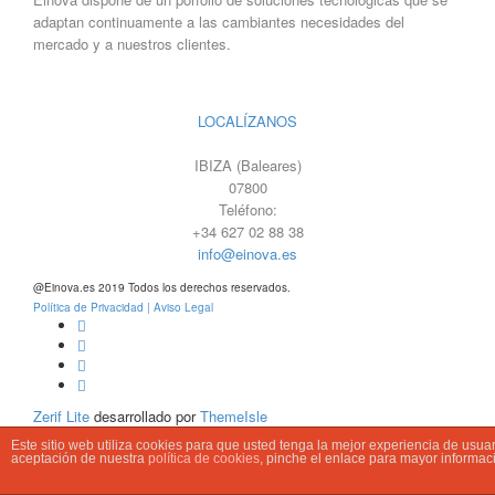
adaptan continuamente a las cambiantes necesidades del
mercado y a nuestros clientes.
LOCALÍZANOS
IBIZA (Baleares)
07800
Teléfono:
+34 627 02 88 38
info@einova.es
@Einova.es 2019 Todos los derechos reservados.
Política de Privacidad |
Aviso Legal
Enlace
de
Enlace
Facebook
de
Enlace
Twitter
de
Linkedin
Zerif Lite
desarrollado por
ThemeIsle
Este sitio web utiliza cookies para que usted tenga la mejor experiencia de usu
aceptación de nuestra
política de cookies
, pinche el enlace para mayor informac