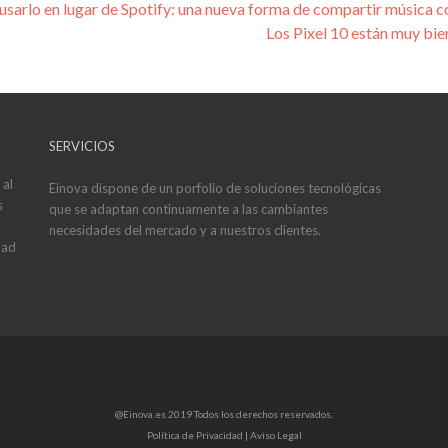
arlo en lugar de Spotify: una nueva forma de compartir música 
Los Pixel 10 están muy bie
SERVICIOS
 al
Einova dispone de un porfolio de soluciones tecnológicas
s
que se adaptan continuamente a las cambiantes
necesidades del mercado y a nuestros clientes.
dad
@Einova.es 2019 Todos los derechos reservados.
Política de Privacidad |
Aviso Legal