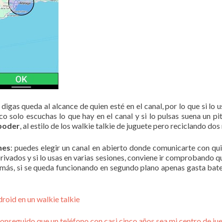
igas queda al alcance de quien esté en el canal, por lo que si lo
o solo escuchas lo que hay en el canal y si lo pulsas suena un pit
 poder
, al estilo de los walkie talkie de juguete pero reciclando dos
nes
: puedes elegir un canal en abierto donde comunicarte con qu
rivados y si lo usas en varias sesiones, conviene ir comprobando qu
ás, si se queda funcionando en segundo plano apenas gasta bater
roid en un walkie talkie
conseguido que un teléfono con casi cinco años sea mi centro de j