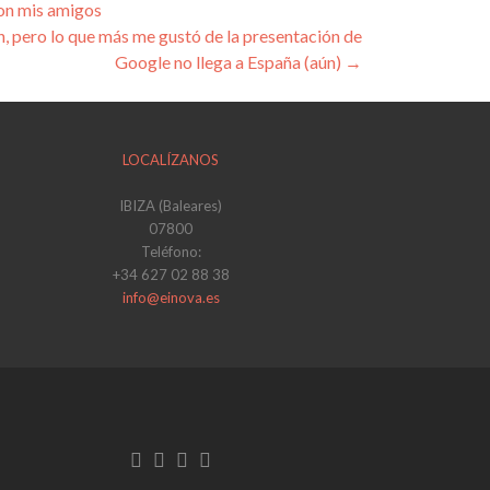
con mis amigos
n, pero lo que más me gustó de la presentación de
Google no llega a España (aún)
→
LOCALÍZANOS
IBIZA (Baleares)
07800
Teléfono:
+34 627 02 88 38
info@einova.es
Enlace
Enlace
Enlace
de
de
de