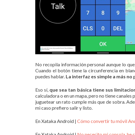
No recopila información personal aunque lo que d
Cuando el botón tiene la circunferencia en blanc
puedes hablar.
La interfaz es simple a más no
Eso sí,
que sea tan básica tiene sus limitacio
calculadora o en un mapa, pero no tiene canales p
juguetear un rato cumple más que de sobra. Adem
mi caso prefiero salir y listo.
En Xataka Android |
Cómo convertir tu móvil And
En Xataka Android |
No necesito mi consola, he 