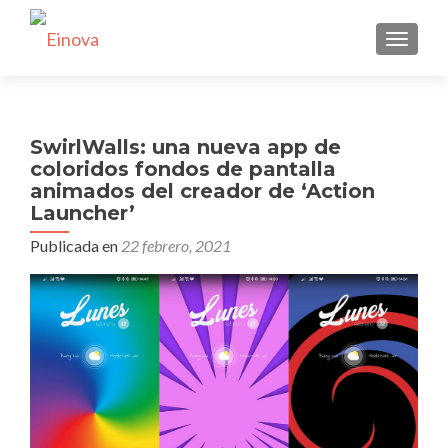
CAMBI
SwirlWalls: una nueva app de
coloridos fondos de pantalla
animados del creador de ‘Action
Launcher’
Publicada en
22 febrero, 2021