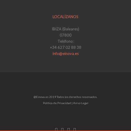
LOCALÍZANOS
IBIZA (Baleares)
07800
Teléfono:
+34 627 02 88 38
info@einova.es
@Einova.es 2019 Todos los derechos reservados.
Política de Privacidad |
Aviso Legal
Enlace
Enlace
Enlace