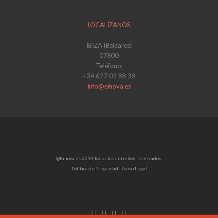
LOCALÍZANOS
IBIZA (Baleares)
07800
Teléfono:
+34 627 02 88 38
info@einova.es
@Einova.es 2019 Todos los derechos reservados.
Política de Privacidad |
Aviso Legal
Enlace
Enlace
Enlace