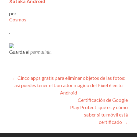
Xataka Android
por
Cosmos
.
Guarda el
permalink
.
Navegación
←
Cinco apps gratis para eliminar objetos de las fotos:
así puedes tener el borrador mágico del Pixel 6 en tu
de
Android
entradas
Certificación de Google
Play Protect: qué es y cómo
saber si tu móvil está
certificado
→