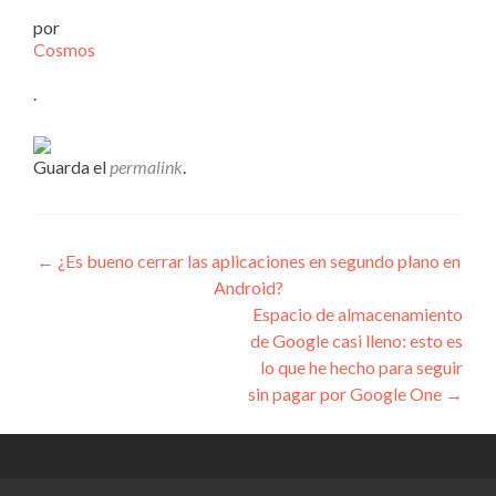
por
Cosmos
.
Guarda el
permalink
.
Navegación
←
¿Es bueno cerrar las aplicaciones en segundo plano en
Android?
de
Espacio de almacenamiento
entradas
de Google casi lleno: esto es
lo que he hecho para seguir
sin pagar por Google One
→