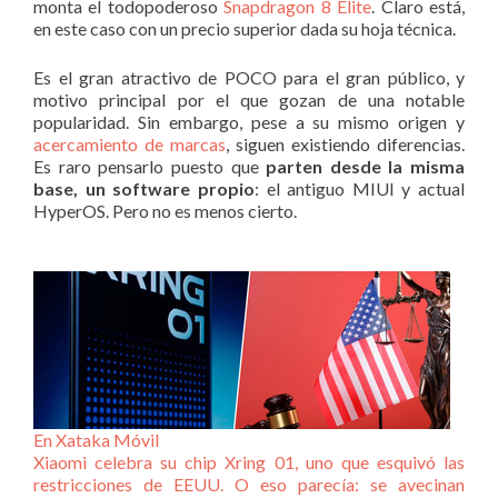
monta el todopoderoso
Snapdragon 8 Elite
. Claro está,
en este caso con un precio superior dada su hoja técnica.
Es el gran atractivo de POCO para el gran público, y
motivo principal por el que gozan de una notable
popularidad. Sin embargo, pese a su mismo origen y
acercamiento de marcas
, siguen existiendo diferencias.
Es raro pensarlo puesto que
parten desde la misma
base, un software propio
: el antiguo MIUI y actual
HyperOS. Pero no es menos cierto.
En Xataka Móvil
Xiaomi celebra su chip Xring 01, uno que esquivó las
restricciones de EEUU. O eso parecía: se avecinan