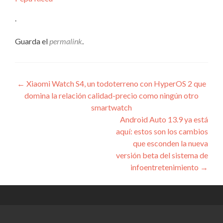
.
Guarda el
permalink
.
Navegación
←
Xiaomi Watch S4, un todoterreno con HyperOS 2 que
domina la relación calidad-precio como ningún otro
de
smartwatch
entradas
Android Auto 13.9 ya está
aquí: estos son los cambios
que esconden la nueva
versión beta del sistema de
infoentretenimiento
→