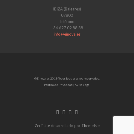
IBIZA (Baleares)
07800
Teléfono:
+34 627 02 88 38
info@einova.es
@Einova.es 2019 Todos los derechos reservados.
Política de Privacidad |
Aviso Legal
Enlace
Enlace
Enlace
de
de
de
Facebook
Twitter
Linkedin
Zerif Lite
desarrollado por
ThemeIsle