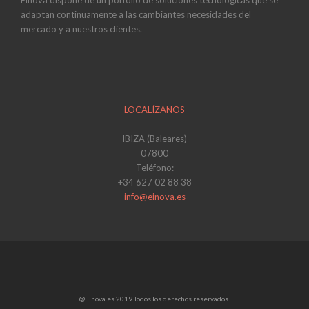
Einova dispone de un porfolio de soluciones tecnológicas que se
adaptan continuamente a las cambiantes necesidades del
mercado y a nuestros clientes.
LOCALÍZANOS
IBIZA (Baleares)
07800
Teléfono:
+34 627 02 88 38
info@einova.es
@Einova.es 2019 Todos los derechos reservados.