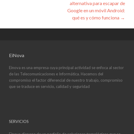
entradas
alternativa para escapar de
Google en un móvil Android:
qué es y cómo funciona
→
EiNova
Einova es una empresa cuya principal actividad se enfoca al sector
de las Telecomunicaciones e Informática. Hacemos del
compromiso el factor diferencial de nuestro trabajo, compromiso
que se traduce en servicio, calidad y seguridad
SERVICIOS