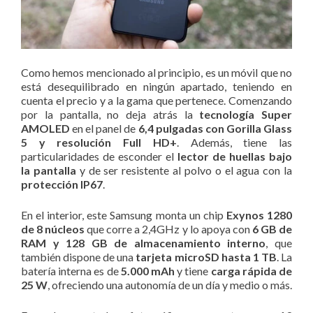
Como hemos mencionado al principio, es un móvil que no
está desequilibrado en ningún apartado, teniendo en
cuenta el precio y a la gama que pertenece. Comenzando
por la pantalla, no deja atrás la
tecnología Super
AMOLED
en el panel de
6,4 pulgadas con Gorilla Glass
5 y resolución Full HD+
. Además, tiene las
particularidades de esconder el
lector de huellas bajo
la pantalla
y de ser resistente al polvo o el agua con la
protección IP67
.
En el interior, este Samsung monta un chip
Exynos 1280
de 8 núcleos
que corre a 2,4GHz y lo apoya con
6 GB de
RAM y 128 GB de almacenamiento interno
, que
también dispone de una
tarjeta microSD hasta 1 TB
. La
batería interna es de
5.000 mAh
y tiene
carga rápida de
25 W
, ofreciendo una autonomía de un día y medio o más.