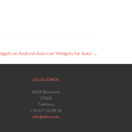
dgets en Android Auto con ‘Widgets for Auto’
→
LOCALÍZANOS
IBIZA (Baleares)
07800
Teléfono:
+34 627 02 88 38
info@einova.es