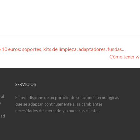
10 euros: soportes, kits de limpieza, adaptadores, fundas…
Cómo tener wi
SERVICIOS
 al
Einova dispone de un porfolio de soluciones tecnológicas
s
que se adaptan continuamente a las cambiantes
necesidades del mercado y a nuestros clientes.
dad