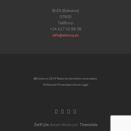
IBIZA (Baleares)
07800
Teléfono:
+34 627 02 88 38
info@einova.es
@Einova.es 2019 Todos los derechos reservados.
Política de Privacidad |
Aviso Legal
Enlace
Enlace
Enlace
de
de
de
Facebook
Twitter
Linkedin
Zerif Lite
desarrollado por
ThemeIsle