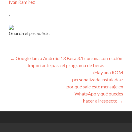
Iván Ramírez
.
Guarda el
permalink
.
Navegación
←
Google lanza Android 13 Beta 3.1 con una corrección
importante para el programa de betas
de
«Hay una ROM
entradas
personalizada instalada»:
por qué sale este mensaje en
WhatsApp y qué puedes
hacer al respecto
→