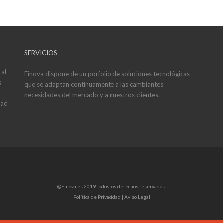
SERVICIOS
 al
Einova dispone de un porfolio de soluciones tecnológicas
s
que se adaptan continuamente a las cambiantes
necesidades del mercado y a nuestros clientes.
dad
@Einova.es 2019 Todos los derechos reservados.
Política de Privacidad |
Aviso Legal