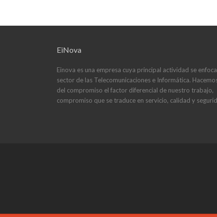
de
entradas
EiNova
Einova es una empresa cuya principal actividad se enfoca
sector de las Telecomunicaciones e Informática. Hacemo
del compromiso el factor diferencial de nuestro trabajo,
compromiso que se traduce en servicio, calidad y seguri