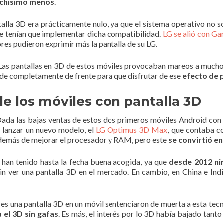
uchísimo menos
.
ntalla 3D era prácticamente nulo, ya que el sistema operativo no 
que tenían que implementar dicha compatibilidad.
LG se alió con Ga
res pudieron exprimir más la pantalla de su LG.
 Las pantallas en 3D de estos móviles provocaban mareos a mucho
 de completamente de frente para que disfrutar de ese
efecto de 
 de los móviles con pantalla 3D
Dada las bajas ventas de estos dos primeros móviles Android con
a lanzar un nuevo modelo, el
LG Optimus 3D Max
, que contaba c
demás de mejorar el procesador y RAM, pero este
se convirtió en
o han tenido hasta la fecha buena acogida, ya que
desde 2012 ni
in ver una pantalla 3D en el mercado. En cambio, en China e Indi
 es una pantalla 3D en un móvil sentenciaron de muerta a esta tecn
el 3D sin gafas
. Es más, el interés por lo 3D había bajado tan