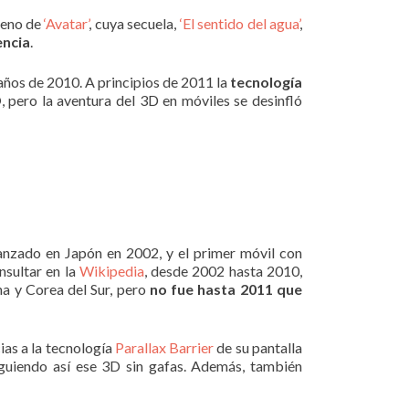
treno de
‘Avatar’
, cuya secuela,
‘El sentido del agua’
,
encia
.
años de 2010. A principios de 2011 la
tecnología
D
, pero la aventura del 3D en móviles se desinfló
anzado en Japón en 2002, y el primer móvil con
sultar en la
Wikipedia
, desde 2002 hasta 2010,
a y Corea del Sur, pero
no fue hasta 2011 que
ias a la tecnología
Parallax Barrier
de su pantalla
guiendo así ese 3D sin gafas. Además, también