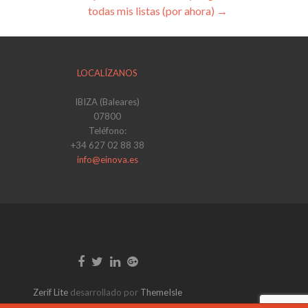
todas mis listas (por ahora)
→
LOCALÍZANOS
IBIZA (Baleares)
07800
Teléfono:
+34 627 02 88 38
info@einova.es
Enlace
Enlace
Enlace
de
de
de
Facebook
Twitter
Linkedin
Zerif Lite
desarrollado por
ThemeIsle