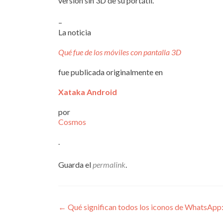
versión sin 3D de su portátil.
–
La noticia
Qué fue de los móviles con pantalla 3D
fue publicada originalmente en
Xataka Android
por
Cosmos
.
Guarda el
permalink
.
Navegación
←
Qué significan todos los iconos de WhatsApp: r