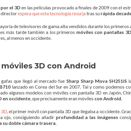
por el 3D
en las películas provocado a finales de 2009 con el es
 director
espera que esta tecnología resurja
tras su
rápida decad
yoría de televisores de gama alta vendidos durante los primeros 
es más tarde también a los primeros
móviles con pantallas 3
es, al menos en occidente.
s móviles 3D con Android
 gafas que llegó al mercado fue
Sharp Sharp Mova SH251iS
l
B710
lanzado en Corea del Sur en 2007. Tal y como podemos con
zado algunos modelos con móviles con pantalla 3D en Japón, Chin
D en occidente
, que precisamente eran móviles
con Android
.
 3D
, el primer móvil con pantalla 3D que llegaba a occidente. Grac
a ojo, consiguiendo añadir
profundidad a las imágenes
consi
 a su doble cámara trasera
.