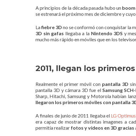
A principios de la década pasada hubo un
boom 
se estrenará el próximo mes de diciembre y cuyo
La
fiebre 3D
no se conformó con conquistar la ma
3D sin gafas
llegaba a la
Nintendo 3DS
y mes
mucho más rápido en móviles que en los televisor
2011, llegan los primero
Realmente el primer móvil con
pantalla 3D
sin
pantalla 3D y cámara 3D fue el
Samsung SCH-
Sharp, Hitachi, Samsung y Motorola habían lan
llegaron los primeros móviles con pantalla 3
A finales de junio de 2011 llegaba el
LG Optimus
era capaz de mostrar distintas imagenes a cad
permitía realizar
fotos y vídeos en 3D gracias