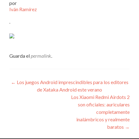
por
Iván Ramírez
.
Guarda el
permalink
.
Navegación
←
Los juegos Android imprescindibles para los editores
de Xataka Android este verano
de
Los Xiaomi Redmi Airdots 2
entradas
son oficiales: auriculares
completamente
inalámbricos y realmente
baratos
→