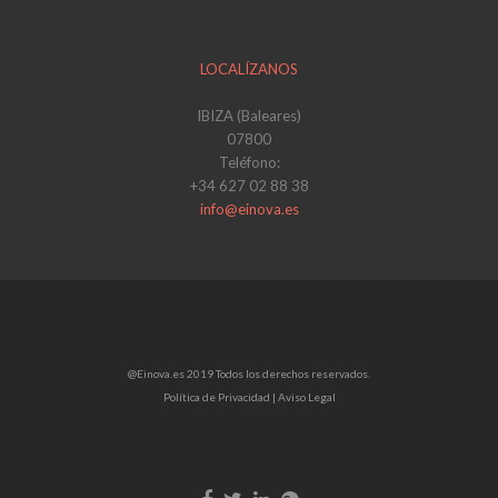
LOCALÍZANOS
IBIZA (Baleares)
07800
Teléfono:
+34 627 02 88 38
info@einova.es
@Einova.es 2019 Todos los derechos reservados.
Política de Privacidad |
Aviso Legal
Enlace
Enlace
Enlace