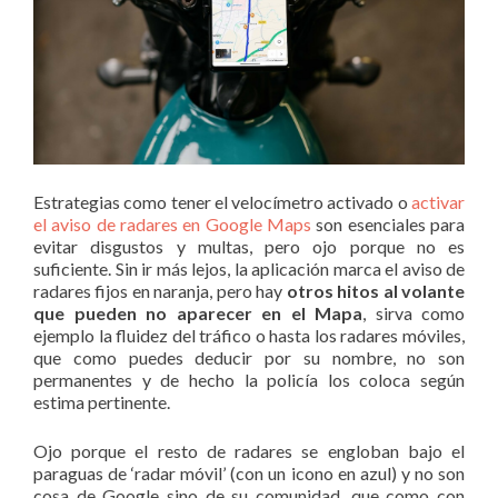
Estrategias como tener el velocímetro activado o
activar
el aviso de radares en Google Maps
son esenciales para
evitar disgustos y multas, pero ojo porque no es
suficiente. Sin ir más lejos, la aplicación marca el aviso de
radares fijos en naranja, pero hay
otros hitos al volante
que pueden no aparecer en el Mapa
, sirva como
ejemplo la fluidez del tráfico o hasta los radares móviles,
que como puedes deducir por su nombre, no son
permanentes y de hecho la policía los coloca según
estima pertinente.
Ojo porque el resto de radares se engloban bajo el
paraguas de ‘radar móvil’ (con un icono en azul) y no son
cosa de Google sino de su comunidad, que como con