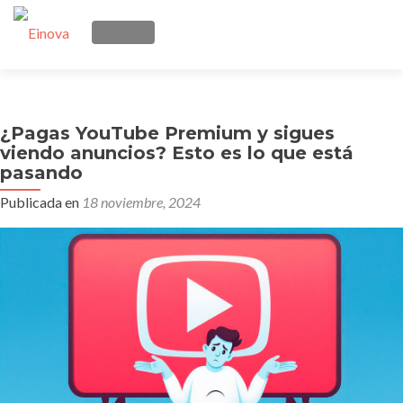
CAMBIAR NAVEGACIÓN
Ir
Inicio
al
contenido
¿Pagas YouTube Premium y sigues
Quienes somos
viendo anuncios? Esto es lo que está
pasando
Manos Remotas
Publicada en
18 noviembre, 2024
Telecomunicaciones
Soluciones
Contacto
Blog