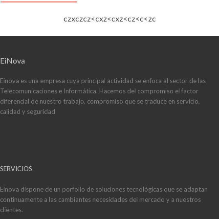
czxczcz<cxz<cxz<cz<c<zc
EiNova
Einova es una empresa cuya principal actividad se enfoca al sector de las
Telecomunicaciones e Informática. Hacemos del compromiso el factor
diferencial de nuestro trabajo, compromiso que se traduce en servicio,
calidad y seguridad
SERVICIOS
Einova dispone de un porfolio de soluciones tecnológicas que se adaptan
continuamente a las cambiantes necesidades del mercado y a nuestros
clientes.