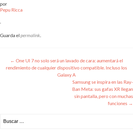
por
Pepu Ricca
.
Guarda el
permalink
.
Navegación
←
One UI 7 no solo será un lavado de cara: aumentará el
rendimiento de cualquier dispositivo compatible. Incluso los
de
Galaxy A
entradas
Samsung se inspira en las Ray-
Ban Meta: sus gafas XR llegan
sin pantalla, pero con muchas
funciones
→
Buscar: