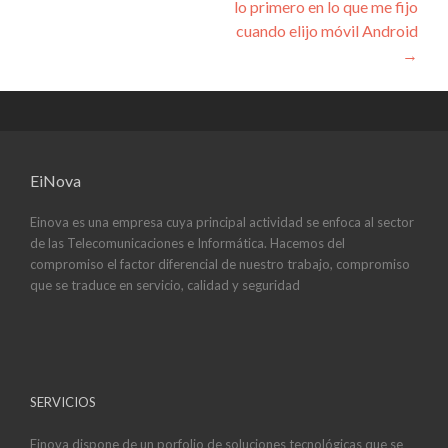
lo primero en lo que me fijo
cuando elijo móvil Android
→
EiNova
Einova es una empresa cuya principal actividad se enfoca al sector
de las Telecomunicaciones e Informática. Hacemos del
compromiso el factor diferencial de nuestro trabajo, compromiso
que se traduce en servicio, calidad y seguridad
SERVICIOS
Einova dispone de un porfolio de soluciones tecnológicas que se