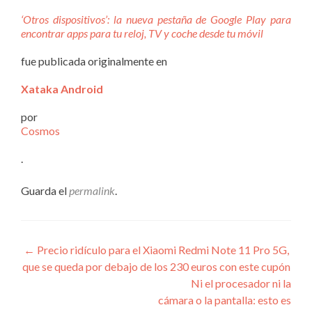
‘Otros dispositivos’: la nueva pestaña de Google Play para
encontrar apps para tu reloj, TV y coche desde tu móvil
fue publicada originalmente en
Xataka Android
por
Cosmos
.
Guarda el
permalink
.
Navegación
←
Precio ridículo para el Xiaomi Redmi Note 11 Pro 5G,
que se queda por debajo de los 230 euros con este cupón
de
Ni el procesador ni la
entradas
cámara o la pantalla: esto es