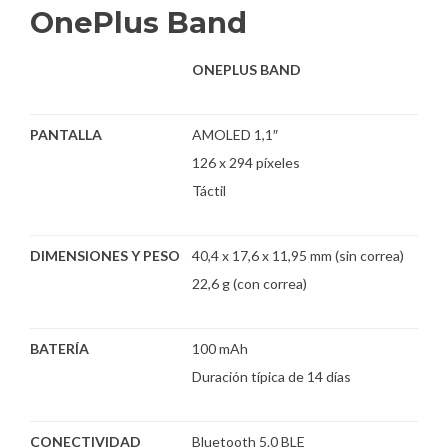
OnePlus Band
ONEPLUS BAND
PANTALLA
AMOLED 1,1″
126 x 294 píxeles
Táctil
DIMENSIONES Y PESO
40,4 x 17,6 x 11,95 mm (sin correa)
22,6 g (con correa)
BATERÍA
100 mAh
Duración típica de 14 días
CONECTIVIDAD
Bluetooth 5.0 BLE