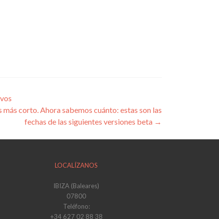
ivos
s más corto. Ahora sabemos cuánto: estas son las
fechas de las siguientes versiones beta
→
LOCALÍZANOS
IBIZA (Baleares)
07800
Teléfono:
+34 627 02 88 38