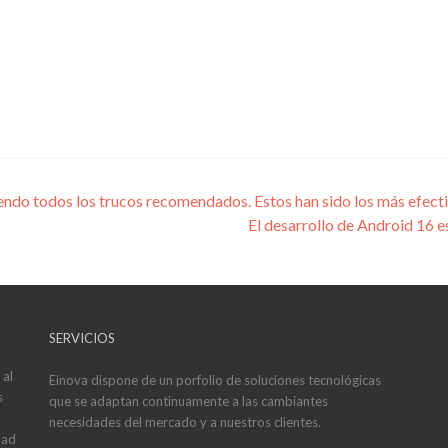
endo todos los trucos recomendados. Estos han sido los más efect
El desarrollo de Android 16 e
SERVICIOS
 al
Einova dispone de un porfolio de soluciones tecnológicas
s
que se adaptan continuamente a las cambiantes
necesidades del mercado y a nuestros clientes.
dad