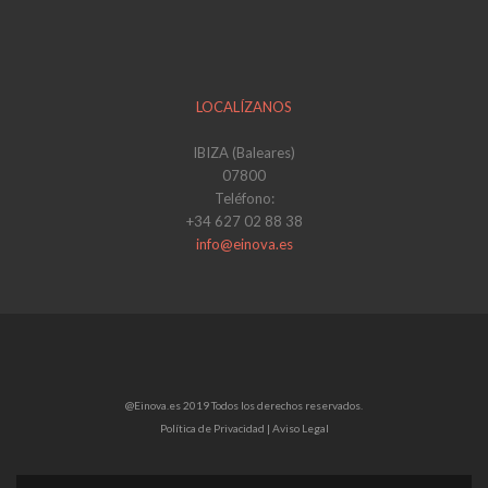
LOCALÍZANOS
IBIZA (Baleares)
07800
Teléfono:
+34 627 02 88 38
info@einova.es
@Einova.es 2019 Todos los derechos reservados.
Política de Privacidad |
Aviso Legal