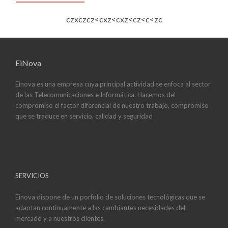
czxczcz<cxz<cxz<cz<c<zc
EiNova
Einova es una empresa cuya principal actividad se enfoca al sector
de las Telecomunicaciones e Informática. Hacemos del
compromiso el factor diferencial de nuestro trabajo, compromiso
que se traduce en servicio, calidad y seguridad
SERVICIOS
Einova dispone de un porfolio de soluciones tecnológicas que se
adaptan continuamente a las cambiantes necesidades del
mercado y a nuestros clientes.