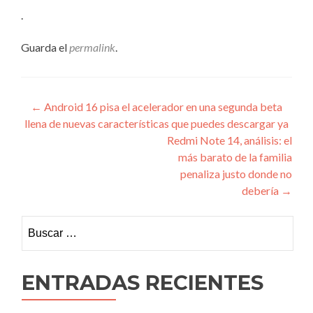
.
Guarda el
permalink
.
Navegación
←
Android 16 pisa el acelerador en una segunda beta
llena de nuevas características que puedes descargar ya
de
Redmi Note 14, análisis: el
entradas
más barato de la familia
penaliza justo donde no
debería
→
Buscar:
ENTRADAS RECIENTES