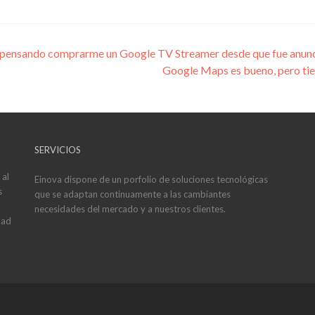
ensando comprarme un Google TV Streamer desde que fue anuncia
Google Maps es bueno, pero tien
SERVICIOS
 al
Einova dispone de un porfolio de soluciones tecnológicas
s
que se adaptan continuamente a las cambiantes
necesidades del mercado y a nuestros clientes.
dad