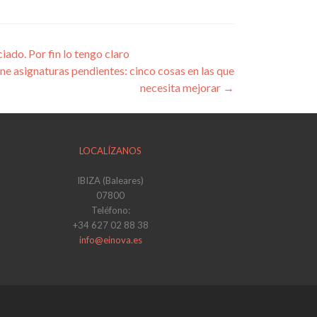
do. Por fin lo tengo claro
e asignaturas pendientes: cinco cosas en las que
necesita mejorar
→
LOCALÍZANOS
IBIZA (Baleares)
07800
Teléfono:
+34 627 02 88 38
info@einova.es