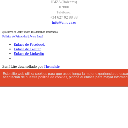
IBIZA (Baleares)
07800
Teléfono:
+34 627 02 88 38
info@einova.es
@Einova.es 2019 Todos los derechos reservados.
Política de Privacidad |
Aviso Legal
Enlace de Facebook
Enlace de Twitter
Enlace de Linkedin
Zerif Lite
desarrollado por
ThemeIsle
Este sitio web utiliza cookies para que usted tenga la mejor experiencia de usu
aceptación de nuestra
política de cookies
, pinche el enlace para mayor informac