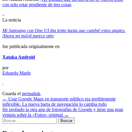
con solo estar pendiente de tres cosas
–
La noticia
Mi Samsung con One UI iba lento hasta que cambié estos ajustes.
Ahora mi móvil parece otro
fue publicada originalmente en
Xataka Android
por
Eduardo Marín
.
Guarda el
permalink
.
Navegación
←
Usar Google Maps en transporte público era terriblemente
inflexible. La nueva barra de navegación lo cambia todo
de
He probado la otra app de fotografías de Google y tiene una gran
entradas
ventaja sobre la «Fotos» original
→
Buscar: