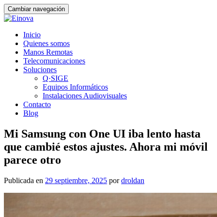
Cambiar navegación
Ir
Inicio
al
Quienes somos
contenido
Manos Remotas
Telecomunicaciones
Soluciones
Q·SIGE
Equipos Informáticos
Instalaciones Audiovisuales
Contacto
Blog
Mi Samsung con One UI iba lento hasta
que cambié estos ajustes. Ahora mi móvil
parece otro
Publicada en
29 septiembre, 2025
por
droldan