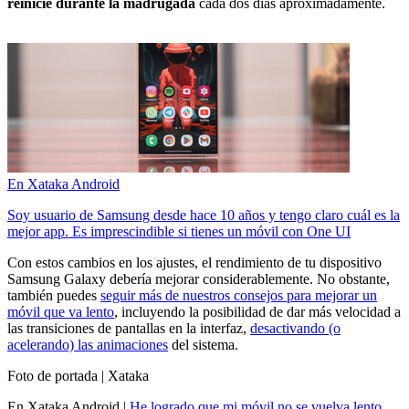
reinicie durante la madrugada
cada dos días aproximadamente.
En Xataka Android
Soy usuario de Samsung desde hace 10 años y tengo claro cuál es la
mejor app. Es imprescindible si tienes un móvil con One UI
Con estos cambios en los ajustes, el rendimiento de tu dispositivo
Samsung Galaxy debería mejorar considerablemente. No obstante,
también puedes
seguir más de nuestros consejos para mejorar un
móvil que va lento
, incluyendo la posibilidad de dar más velocidad a
las transiciones de pantallas en la interfaz,
desactivando (o
acelerando) las animaciones
del sistema.
Foto de portada | Xataka
En Xataka Android |
He logrado que mi móvil no se vuelva lento