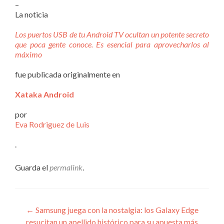
–
La noticia
Los puertos USB de tu Android TV ocultan un potente secreto
que poca gente conoce. Es esencial para aprovecharlos al
máximo
fue publicada originalmente en
Xataka Android
por
Eva Rodriguez de Luis
.
Guarda el
permalink
.
Navegación
←
Samsung juega con la nostalgia: los Galaxy Edge
resucitan un apellido histórico para su apuesta más