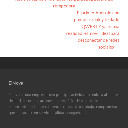
de
rompedora
entradas
El primer Android con
pantalla e-ink y teclado
QWERTY ya es una
realidad: el móvil ideal para
desconectar de redes
sociales
→
EiNova
Einova es una empresa cuya principal actividad se enfoca al sector
de las Telecomunicaciones e Informática. Hacemos del
compromiso el factor diferencial de nuestro trabajo, compromiso
que se traduce en servicio, calidad y seguridad