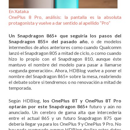
En Xataka
OnePlus 8 Pro, análisis: la pantalla es la absoluta
protagonista y vuelve a dar sentido al apellido “Pro”
Un Snapdragon 865+ que seguiría los pasos del
Snapdragon 855+ del pasado año
, o de modelos
intermedios de años anteriores como cuando Qualcomm
lanzó el Snapdragon 805 a mitad de ciclo, o como cuando
hizo lo propio con el Snapdragon 810, aunque éste
mantuvo el nombre del modelo para pasar a llamarse
«segunda generación». Ahora, HDBlog vuelve a poner el
nombre del Snapdragon 865+ sobre la mesa, reabriendo
el debate sobre si tendremos o no renovación a mitad de
temporada.
Según HDBlog,
los OnePlus 8T y OnePlus 8T Pro
optarán por este Snapdragon 865+
futuro y aún no
anunciado. Un cerebro de gama alta que intercedería
entre el actual 865 y un futuro Snapdragon 875 que
debería llegar ya para los OnePlus 9 y OnePlus 9 Pro. No
hay nada asegurado aunque HDBlog desliza estos datos