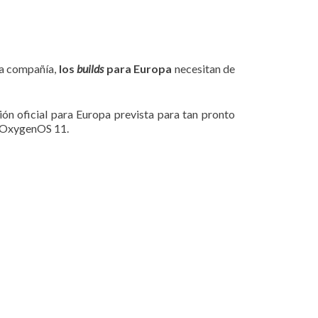
pia compañía,
los
builds
para Europa
necesitan de
sión oficial para Europa prevista para tan pronto
y OxygenOS 11.