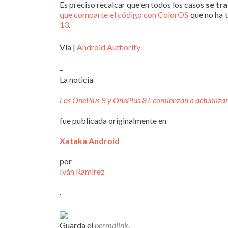
Es preciso recalcar que en todos los casos
se tr
que comparte el código con ColorOS
que no ha t
13
.
Vía |
Android Authority
–
La noticia
Los OnePlus 8 y OnePlus 8T comienzan a actualiza
fue publicada originalmente en
Xataka Android
por
Iván Ramírez
.
Guarda el
permalink
.