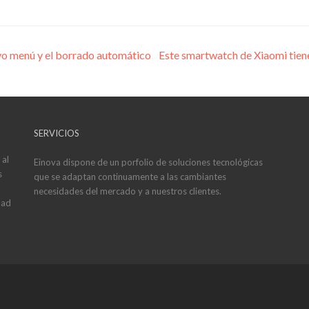
vo menú y el borrado automático
Este smartwatch de Xiaomi tien
SERVICIOS
 al
Einova dispone de un porfolio de soluciones tecnológicas
s
que se adaptan continuamente a las cambiantes
necesidades del mercado y a nuestros clientes.
dad