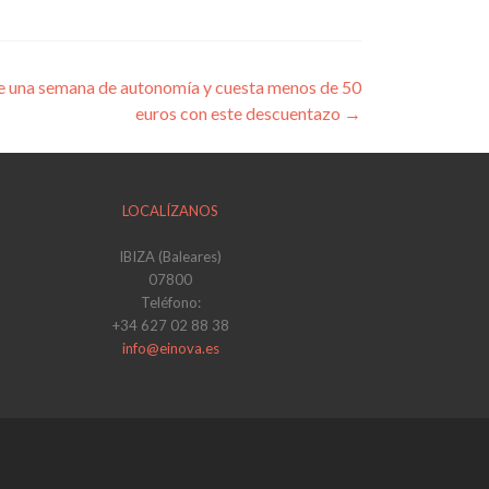
e una semana de autonomía y cuesta menos de 50
euros con este descuentazo
→
LOCALÍZANOS
IBIZA (Baleares)
07800
Teléfono:
+34 627 02 88 38
info@einova.es